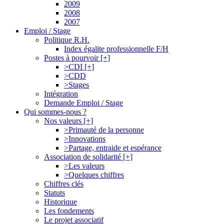
2009
2008
2007
Emploi / Stage
Politique R.H.
Index égalite professionnelle F/H
Postes à pourvoir [+]
>CDI [+]
>CDD
>Stages
Intégration
Demande Emploi / Stage
Qui sommes-nous ?
Nos valeurs [+]
>Primauté de la personne
>Innovations
>Partage, entraide et espérance
Association de solidarité [+]
>Les valeurs
>Quelques chiffres
Chiffres clés
Statuts
Historique
Les fondements
Le projet associatif