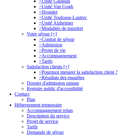
>Unité Gauguin
>Unité Van Gogh
>Hostalet
>Unité Toulouse-Lautrec
>Unité Alzheimer
>Modalités de transfert
Votre séjour [+]
>Contrat de séjour
>Admission
>Projet de vie
>Accompagnement
>Tarifs
Satisfaction clients [+]
>Pourquoi mesurer la satisfaction client ?
>Résultats des enquêtes
Dossier d'admission unique
Registre public d'accessibilité
Contact
Plan
Hébergement temporaire
Accompagnement relais
Description du service
Projet de service
Tarifs
Demande de séjour