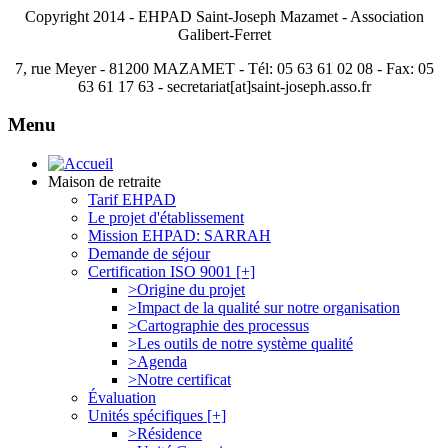
Copyright 2014 - EHPAD Saint-Joseph Mazamet - Association
Galibert-Ferret
7, rue Meyer - 81200 MAZAMET - Tél: 05 63 61 02 08 - Fax: 05
63 61 17 63 - secretariat[at]saint-joseph.asso.fr
Menu
Maison de retraite
Tarif EHPAD
Le projet d'établissement
Mission EHPAD: SARRAH
Demande de séjour
Certification ISO 9001 [+]
>Origine du projet
>Impact de la qualité sur notre organisation
>Cartographie des processus
>Les outils de notre système qualité
>Agenda
>Notre certificat
Évaluation
Unités spécifiques [+]
>Résidence